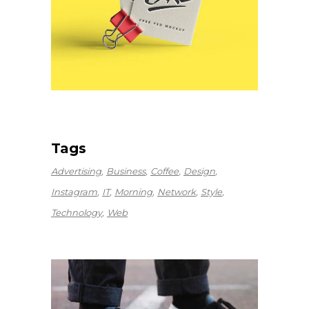
Tags
Advertising
Business
Coffee
Design
Instagram
IT
Morning
Network
Style
Technology
Web